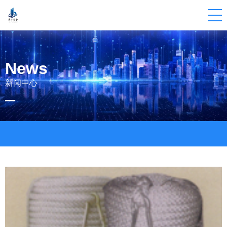
EXTERIOR
WALLS
OF
DATA
CENTERS
News
新闻中心